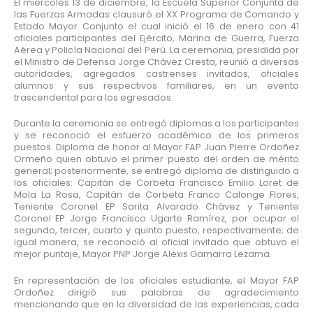
El miércoles 13 de diciembre, la Escuela Superior Conjunta de
las Fuerzas Armadas clausuró el XX Programa de Comando y
Estado Mayor Conjunto el cual inició el 16 de enero con 41
oficiales participantes del Ejército, Marina de Guerra, Fuerza
Aérea y Policía Nacional del Perú. La ceremonia, presidida por
el Ministro de Defensa Jorge Chávez Cresta, reunió a diversas
autoridades, agregados castrenses invitados, oficiales
alumnos y sus respectivos familiares, en un evento
trascendental para los egresados.
Durante la ceremonia se entregó diplomas a los participantes
y se reconoció el esfuerzo académico de los primeros
puestos. Diploma de honor al Mayor FAP Juan Pierre Ordoñez
Ormeño quien obtuvo el primer puesto del orden de mérito
general; posteriormente, se entregó diploma de distinguido a
los oficiales: Capitán de Corbeta Francisco Emilio Loret de
Mola La Rosa, Capitán de Corbeta Franco Calonge Flores,
Teniente Coronel EP Sarita Alvarado Chávez y Teniente
Coronel EP Jorge Francisco Ugarte Ramírez, por ocupar el
segundo, tercer, cuarto y quinto puesto, respectivamente; de
igual manera, se reconoció al oficial invitado que obtuvo el
mejor puntaje, Mayor PNP Jorge Alexis Gamarra Lezama.
En representación de los oficiales estudiante, el Mayor FAP
Ordoñez dirigió sus palabras de agradecimiento
mencionando que en la diversidad de las experiencias, cada