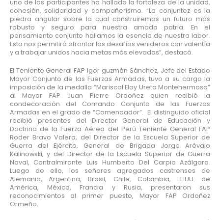
uno de los participantes ha hallado la fortaleza de la unidad,
cohesión, solidaridad y compañerismo. “La conjuntez es la
piedra angular sobre la cual construiremos un futuro más
robusto y seguro para nuestra amada patria. En el
pensamiento conjunto hallamos la esencia de nuestra labor.
Esto nos permitirá afrontar los desafíos venideros con valentía
y a trabajar unidos hacia metas más elevadas”, destacó.
El Teniente General FAP Igor guzmán Sánchez, Jefe del Estado
Mayor Conjunto de las Fuerzas Armadas, tuvo a su cargo la
imposición de la medalla “Mariscal Eloy Ureta Montehermoso”
al Mayor FAP Juan Pierre Ordoñez quien recibió la
condecoración del Comando Conjunto de las Fuerzas
Armadas en el grado de “Comendador”. El distinguido oficial
recibió presentes del Director General de Educación y
Doctrina de la Fuerza Aérea del Perú Teniente General FAP
Roder Bravo Valera, del Director de la Escuela Superior de
Guerra del Ejército, General de Brigada Jorge Arévalo
Kalinowski, y del Director de la Escuela Superior de Guerra
Naval, Contralmirante Luis Humberto Del Carpio Azálgara.
Luego de ello, los señores agregados castrenses de
Alemania, Argentina, Brasil, Chile, Colombia, EE.UU. de
América, México, Francia y Rusia, presentaron sus
reconocimientos al primer puesto, Mayor FAP Ordoñez
Ormeño.