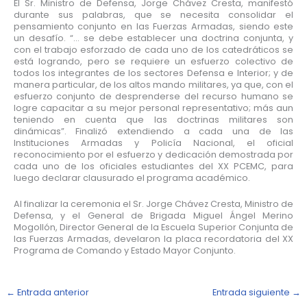
El Sr. Ministro de Defensa, Jorge Chávez Cresta, manifestó
durante sus palabras, que se necesita consolidar el
pensamiento conjunto en las Fuerzas Armadas, siendo este
un desafío. “… se debe establecer una doctrina conjunta, y
con el trabajo esforzado de cada uno de los catedráticos se
está logrando, pero se requiere un esfuerzo colectivo de
todos los integrantes de los sectores Defensa e Interior; y de
manera particular, de los altos mando militares, ya que, con el
esfuerzo conjunto de desprenderse del recurso humano se
logre capacitar a su mejor personal representativo; más aun
teniendo en cuenta que las doctrinas militares son
dinámicas”. Finalizó extendiendo a cada una de las
Instituciones Armadas y Policía Nacional, el oficial
reconocimiento por el esfuerzo y dedicación demostrada por
cada uno de los oficiales estudiantes del XX PCEMC, para
luego declarar clausurado el programa académico.
Al finalizar la ceremonia el Sr. Jorge Chávez Cresta, Ministro de
Defensa, y el General de Brigada Miguel Ángel Merino
Mogollón, Director General de la Escuela Superior Conjunta de
las Fuerzas Armadas, develaron la placa recordatoria del XX
Programa de Comando y Estado Mayor Conjunto.
←
Entrada anterior
Entrada siguiente
→