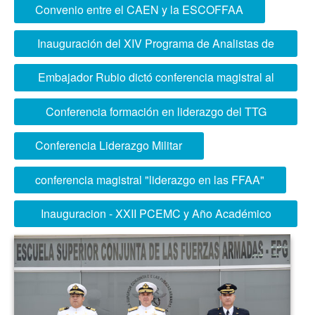
Convenio entre el CAEN y la ESCOFFAA
Inauguración del XIV Programa de Analistas de
Inteligencia Conjunta
Embajador Rubio dictó conferencia magistral al
XXII PCEMC
Conferencia formación en liderazgo del TTG
García
Conferencia Liderazgo Militar
conferencia magistral "liderazgo en las FFAA"
Inauguracion - XXII PCEMC y Año Académico
2026