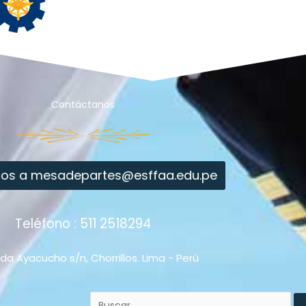
Contáctanos
nos a mesadepartes@esffaa.edu.pe
Teléfono : 511 2518294
a Ayacucho s/n, Chorrillos. Lima - Perú
Buscar
por: