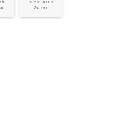
la Marina de
 la
grado de
grado de
Guerra.
la Fuerza Aérea.
Guerra.
ea.
Coronel del
Teniente Coronel
Ejército.
del Ejército y al
de Comandante
de la Fuerza
Aérea.