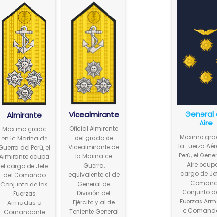
General 
Vicealmirante
Contralmirante
Almirante
Aire
Coronel
Teniente
Mayor
Oficial Almirante
Oficial Almirante
Máximo grado
C
Coronel
Máximo gra
del grado de
del grado de
en la Marina de
Oficial Superior
Oficial Superior
la Fuerza Aér
Vicealmirante de
Contralmirante
Guerra del Perú, el
l
Oficial Superior
del grado de
del grado de
Perú, el Gener
Of
la Marina de
de la Marina de
Almirante ocupa
del grado de
Coronel del
Mayor del Ejército
Aire ocupa
d
Guerra,
Guerra,
el cargo de Jefe
Teniente Coronel
Ejército del Perú,
del Perú,
cargo de Jef
equivalente al de
equivalente al de
del Comando
del Ejército del
equivalente al
equivalente al
Coman
General de
General de
Conjunto de las
,
Perú, equivalente
grado de
grado de
Conjunto d
Mar
División del
Brigada del
Fuerzas
de
al grado de
Capitán de
Capitán de
Fuerzas Ar
de
Ejército y al de
Ejército y al de
Armadas o
e
Capitán de
Navío en la
Corbeta en la
o Comand
es 
Teniente General
Mayor General
Comandante
e
Fragata en la
Marina de
Marina de Guerra