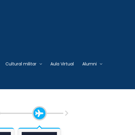
 Armadas del Perú
 AÉREA DEL PERÚ
Cultural militar
Aula Virtual
Alumni