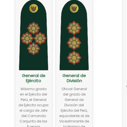
General de
General de
General de
Ejército
División
Brigada
Máximo grado
Oficial General
Oficial Genera
en el Ejército del
del grado de
del grado de
Perú, el General
General de
General de
de Ejército ocupa
División del
Brigada del
el cargo de Jefe
Ejército del Perú,
Ejército del Perú
del Comando
equivalente al de
equivalente al 
Conjunto de las
Vicealmirante de
Contralmirant
Fuerzas
la Marina de
de la Marina d