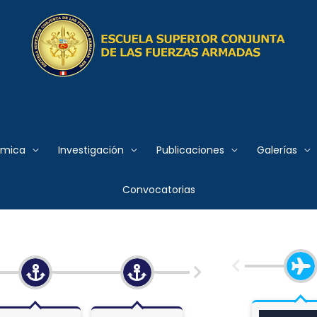
 Conjunta de las Fuerzas
émica
MARINA DE GUERRA
Investigación
Publicaciones
Galerías
FUERZA
Convocatorias