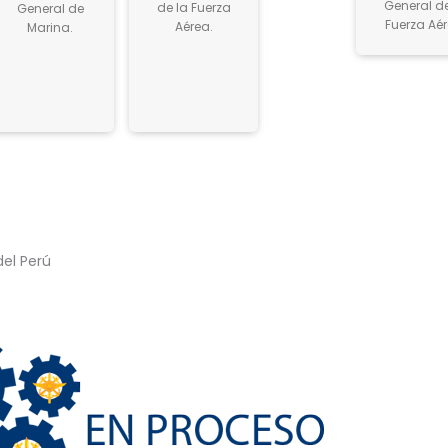
General de
de la Fuerza
de la Fuerza
General de
e
Marina de Guerra
Guerra.
y al de Mayor de
Fuerza Aér
Aérea.
Aérea.
Marina.
l
y al de
la Fuerza Aérea.
Comandante de
la Fuerza Aérea.
del Perú