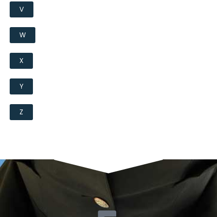
V
W
X
Y
Z