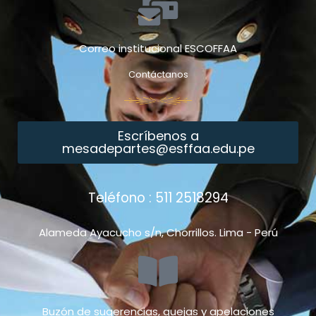
Correo institucional ESCOFFAA
Contáctanos
Escríbenos a
mesadepartes@esffaa.edu.pe
Teléfono : 511 2518294
Alameda Ayacucho s/n, Chorrillos. Lima - Perú
Buzón de sugerencias, quejas y apelaciones