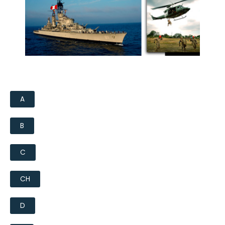
A
B
C
CH
D