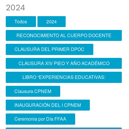
2024
Todos
2024
RECONOCIMIENTO AL CUERPO DOCENTE
DE LA ESCOFFAA-EPG
CLAUSURA DEL PRIMER DPOC
CLAUSURA XIV PIEO Y AÑO ACADÉMICO
2024 ESCOFFAA - EPG
LIBRO “EXPERIENCIAS EDUCATIVAS:
APLICACIÓN DE LA ANDRAGOGÍA EN LA
Clausura CPNEM
ESCUELA SUPERIOR CONJUNTA DE LAS
INAUGURACIÓN DEL I CPNEM
FUERZAS ARMADAS”
Ceremonia por Día FFAA