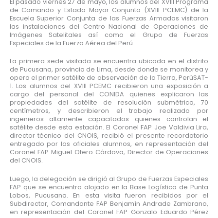
El pasado viernes 27 de mayo, los alumnos del XVIII Programa
de Comando y Estado Mayor Conjunto (XVIII PCEMC) de la
Escuela Superior Conjunta de las Fuerzas Armadas visitaron
las instalaciones del Centro Nacional de Operaciones de
Imágenes Satelitales así como el Grupo de Fuerzas
Especiales de la Fuerza Aérea del Perú.
La primera sede visitada se encuentra ubicada en el distrito
de Pucusana, provincia de Lima, desde donde se monitorea y
opera el primer satélite de observación de la Tierra, PerúSAT-
1. Los alumnos del XVIII PCEMC recibieron una exposición a
cargo del personal del CONIDA quienes explicaron las
propiedades del satélite de resolución submétrica, 70
centímetros, y describieron el trabajo realizado por
ingenieros altamente capacitados quienes controlan el
satélite desde esta estación. El Coronel FAP Joe Valdivia Lira,
director técnico del CNOIS, recibió el presente recordatorio
entregado por los oficiales alumnos, en representación del
Coronel FAP Miguel Otero Córdova, Director de Operaciones
del CNOIS.
Luego, la delegación se dirigió al Grupo de Fuerzas Especiales
FAP que se encuentra alojado en la Base Logística de Punta
Lobos, Pucusana. En esta visita fueron recibidos por el
Subdirector, Comandante FAP Benjamín Andrade Zambrano,
en representación del Coronel FAP Gonzalo Eduardo Pérez