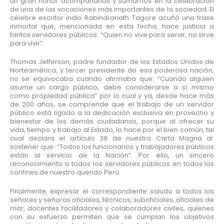
un gran honor acompañarlos y sumarnos en la celebración
de una de las vocaciones más importantes de la sociedad. El
célebre escritor indio Rabindranath Tagore acuñó una frase
inmortal que, mencionada en esta fecha, hace justicia a
tantos servidores públicos: “Quien no vive para servir, no sirve
para vivir”.
Thomas Jefferson, padre fundador de los Estados Unidos de
Norteamérica, y tercer presidente de esa poderosa nación,
no se equivocaba cuando afirmaba que: “Cuando alguien
asume un cargo público, debe considerarse a sí mismo
como propiedad pública” por lo cual y ya, desde hace más
de 200 años, se comprende que el trabajo de un servidor
público está ligado a la dedicación exclusiva en provecho y
bienestar de los demás ciudadanos, porque al ofrecer su
vida, tiempo y trabajo al Estado, lo hace por el bien común, tal
cual declara el artículo 39 de nuestra Carta Magna al
sostener que: “Todos los funcionarios y trabajadores públicos
están al servicio de la Nación”. Por ello, un sincero
reconocimiento a todos los servidores públicos en todos los
confines de nuestro querido Perú.
Finalmente, expresar el correspondiente saludo a todos los
señores y señoras oficiales, técnicos, suboficiales, oficiales de
mar, docentes facilitadores y colaboradores civiles, quienes
con su esfuerzo permiten que se cumplan los objetivos