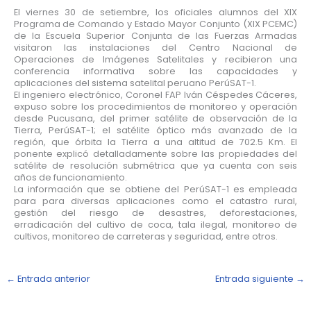
El viernes 30 de setiembre, los oficiales alumnos del XIX
Programa de Comando y Estado Mayor Conjunto (XIX PCEMC)
de la Escuela Superior Conjunta de las Fuerzas Armadas
visitaron las instalaciones del Centro Nacional de
Operaciones de Imágenes Satelitales y recibieron una
conferencia informativa sobre las capacidades y
aplicaciones del sistema satelital peruano PerúSAT-1.
El ingeniero electrónico, Coronel FAP Iván Céspedes Cáceres,
expuso sobre los procedimientos de monitoreo y operación
desde Pucusana, del primer satélite de observación de la
Tierra, PerúSAT-1; el satélite óptico más avanzado de la
región, que órbita la Tierra a una altitud de 702.5 Km. El
ponente explicó detalladamente sobre las propiedades del
satélite de resolución submétrica que ya cuenta con seis
años de funcionamiento.
La información que se obtiene del PerúSAT-1 es empleada
para para diversas aplicaciones como el catastro rural,
gestión del riesgo de desastres, deforestaciones,
erradicación del cultivo de coca, tala ilegal, monitoreo de
cultivos, monitoreo de carreteras y seguridad, entre otros.
←
Entrada anterior
Entrada siguiente
→