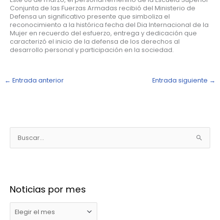
Conjunta de las Fuerzas Armadas recibió del Ministerio de
Defensa un significativo presente que simboliza el
reconocimiento a la histórica fecha del Dia Internacional de la
Mujer en recuerdo del esfuerzo, entrega y dedicación que
caracterizó el inicio de la defensa de los derechos al
desarrollo personal y participación en la sociedad.
←
Entrada anterior
Entrada siguiente
→
N
o
B
t
u
i
s
c
c
i
Noticias por mes
a
a
r
s
p
p