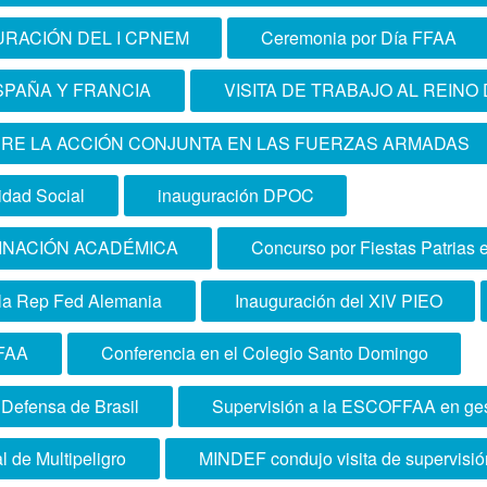
FUERZAS ARMADAS”
URACIÓN DEL I CPNEM
Ceremonia por Día FFAA
SPAÑA Y FRANCIA
VISITA DE TRABAJO AL REINO
RE LA ACCIÓN CONJUNTA EN LAS FUERZAS ARMADAS
dad Social
inauguración DPOC
INACIÓN ACADÉMICA
Concurso por Fiestas Patrias 
 la Rep Fed Alemania
Inauguración del XIV PIEO
FAA
Conferencia en el Colegio Santo Domingo
e Defensa de Brasil
Supervisión a la ESCOFFAA en gest
l de Multipeligro
MINDEF condujo visita de supervis