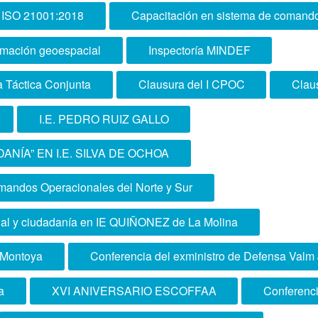
ma ISO 21001:2018
Capacitación en sistema de comando 
ormación geoespacial
Inspectoría MINDEF
a Táctica Conjunta
Clausura del I CPOC
Claus
I.E. PEDRO RUIZ GALLO
ANÍA” EN I.E. SILVA DE OCHOA
omandos Operacionales del Norte y Sur
nal y ciudadanía en IE QUIÑONEZ de La Molina
 Montoya
Conferencia del exministro de Defensa Valm
a
XVI ANIVERSARIO ESCOFFAA
Conferenc