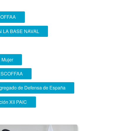
COFFAA
 LA BASE NAVAL
a Mujer
os ESCOFFAA
 Agregado de Defensa de España
ción XII PAIC