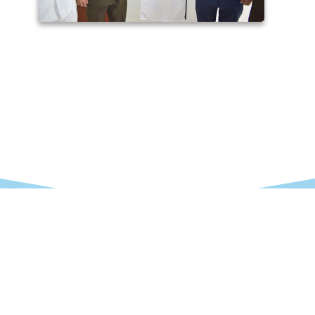
Contáctanos
nos a mesadepartes@esffaa.edu.pe