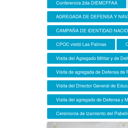
Conferencia 2da DIEMCFFAA
AGREGADA DE DEFENSA Y NAVA
CAMPAÑA DE IDENTIDAD NACIO
CPOC visitó Las Palmas
C
Visita del Agregado Militar y de De
Visita de agregada de Defensa de 
Visita del Director General de Educ
Visita del agregado de Defensa y Mi
Ceremonia de Izamiento del Pabell