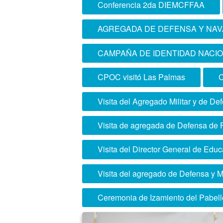
Conferencia 2da DIEMCFFAA
AGREGADA DE DEFENSA Y NAVA
CAMPAÑA DE IDENTIDAD NACIO
CPOC visitó Las Palmas
C
Visita del Agregado Militar y de De
Visita de agregada de Defensa de 
Visita del Director General de Educ
Visita del agregado de Defensa y Mi
Ceremonia de Izamiento del Pabell