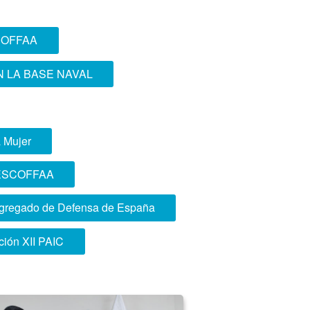
COFFAA
 LA BASE NAVAL
a Mujer
os ESCOFFAA
 Agregado de Defensa de España
ción XII PAIC