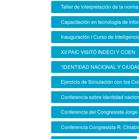
Taller de interpretación de la nor
Capacitación en tecnología de inf
Inauguración I Curso de Inteligenci
XII PAIC VISITÓ INDECI Y COEN
“IDENTIDAD NACIONAL Y CIUDAD
Ejercicio de Simulación con los C
Conferencia sobre identidad nacio
Conferencia del Congresista Jorge
Conferencia Congresista R. Chiabr