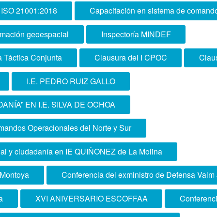
ma ISO 21001:2018
Capacitación en sistema de comando 
ormación geoespacial
Inspectoría MINDEF
a Táctica Conjunta
Clausura del I CPOC
Claus
I.E. PEDRO RUIZ GALLO
ANÍA” EN I.E. SILVA DE OCHOA
omandos Operacionales del Norte y Sur
nal y ciudadanía en IE QUIÑONEZ de La Molina
 Montoya
Conferencia del exministro de Defensa Valm
a
XVI ANIVERSARIO ESCOFFAA
Conferenc