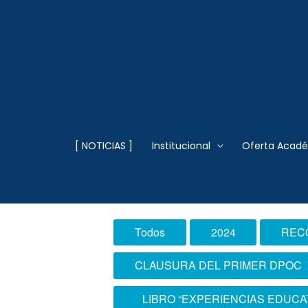
Ir
al
contenido
Escuela Superior
[ NOTICIAS ]
Institucional
Oferta Acad
2024
Todos
2024
REC
CLAUSURA DEL PRIMER DPOC
LIBRO “EXPERIENCIAS EDUCA