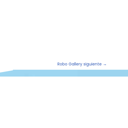
Robo Gallery siguiente
→
Buzón de sugerencias,
quejas y apelaciones