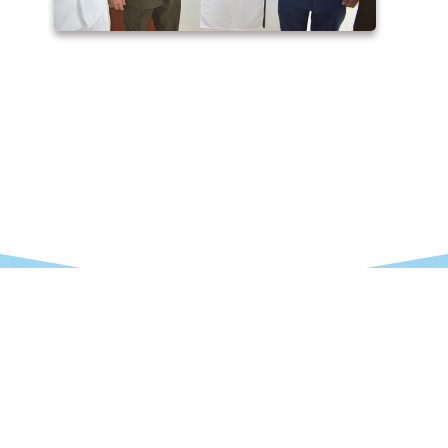
Contáctanos
nos a mesadepartes@esffaa.edu.pe