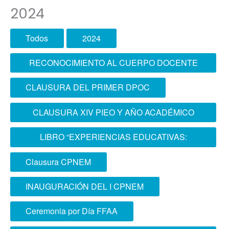
2024
Todos
2024
RECONOCIMIENTO AL CUERPO DOCENTE
DE LA ESCOFFAA-EPG
CLAUSURA DEL PRIMER DPOC
CLAUSURA XIV PIEO Y AÑO ACADÉMICO
2024 ESCOFFAA - EPG
LIBRO “EXPERIENCIAS EDUCATIVAS:
APLICACIÓN DE LA ANDRAGOGÍA EN LA
Clausura CPNEM
ESCUELA SUPERIOR CONJUNTA DE LAS
INAUGURACIÓN DEL I CPNEM
FUERZAS ARMADAS”
Ceremonia por Día FFAA