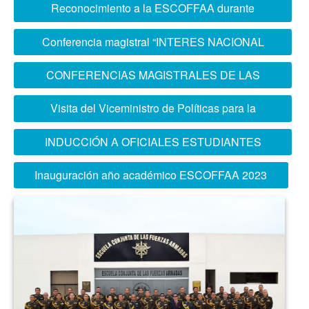
PARA ALUMNOS DEL 4TO Y 5TO
Reconocimiento a la ESCOFFAA durante
SECUNDARIA
ceremonia de inauguración del año académico
Conferencia magistral “INTERES NACIONAL
del sector Defensa
DE LA REPÚBLICA DE COREA Y SU
CONFERENCIAS MAGISTRALES DE LAS
RELACIÓN CON EL PERÚ”
INSTITUCIONES ARMADAS
Visita del Viceministro de Políticas para la
Defensa
INDUCCIÓN A OFICIALES ESTUDIANTES
DEL XX PCEMC
Inauguración año académico ESCOFFAA 2023