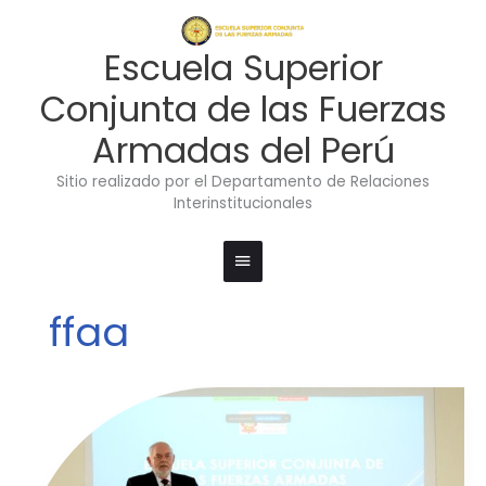
Ir
Menú
al
contenido
principal
Escuela Superior
Conjunta de las Fuerzas
Armadas del Perú
Sitio realizado por el Departamento de Relaciones
Interinstitucionales
ffaa
CONFERENCIA
MAGISTRAL
DEL
CONGRESISTA
JORGE