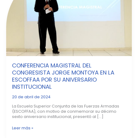
MONTOYA
EN
LA
ESCOFFAA
POR
SU
ANIVERSARIO
INSTITUCIONAL
CONFERENCIA MAGISTRAL DEL
CONGRESISTA JORGE MONTOYA EN LA
ESCOFFAA POR SU ANIVERSARIO
INSTITUCIONAL
20 de abril de 2024
La Escuela Superior Conjunta de las Fuerzas Armadas
(ESCOFFAA), con motivo de conmemorar su décimo
sexto aniversario institucional, presentó al […]
Leer más »