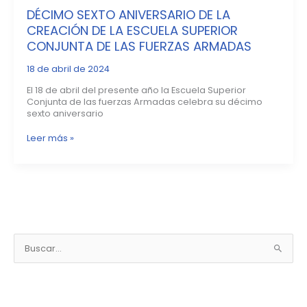
DÉCIMO SEXTO ANIVERSARIO DE LA
CREACIÓN DE LA ESCUELA SUPERIOR
CONJUNTA DE LAS FUERZAS ARMADAS
18 de abril de 2024
El 18 de abril del presente año la Escuela Superior
Conjunta de las fuerzas Armadas celebra su décimo
sexto aniversario
Leer más »
N
o
B
t
u
i
s
c
c