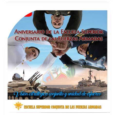
DÉCIMO
SEXTO
ANIVERSARIO
DE
LA
CREACIÓN
DE
LA
ESCUELA
SUPERIOR
CONJUNTA
DE
LAS
FUERZAS
ARMADAS