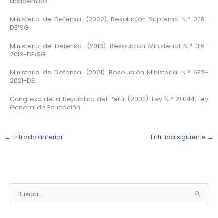
académico.
Ministerio de Defensa. (2002). Resolución Suprema N.° 038-
DE/SG.
Ministerio de Defensa. (2013). Resolución Ministerial N.° 319-
2013-DE/SG.
Ministerio de Defensa. (2021). Resolución Ministerial N.° 652-
2021-DE.
Congreso de la República del Perú. (2003). Ley N.° 28044, Ley
General de Educación.
←
Entrada anterior
Entrada siguiente
→
N
o
B
t
u
i