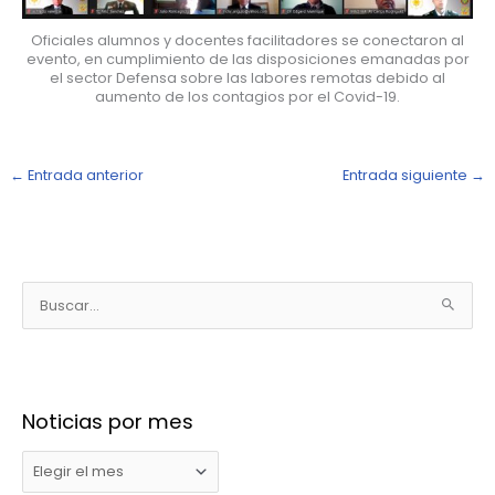
Oficiales alumnos y docentes facilitadores se conectaron al
evento, en cumplimiento de las disposiciones emanadas por
el sector Defensa sobre las labores remotas debido al
aumento de los contagios por el Covid-19.
←
Entrada anterior
Entrada siguiente
→
N
o
B
t
u
i
s
c
c
i
Noticias por mes
a
a
r
s
p
p