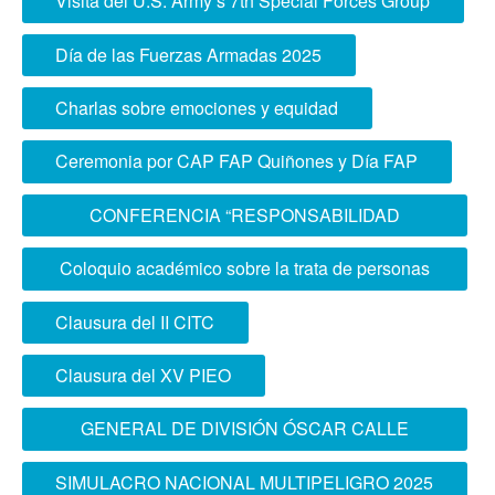
Visita del U.S. Army’s 7th Special Forces Group
Conjunta”
Día de las Fuerzas Armadas 2025
Charlas sobre emociones y equidad
Ceremonia por CAP FAP Quiñones y Día FAP
CONFERENCIA “RESPONSABILIDAD
SOCIAL EN EL ÁMBITO MILITAR 2025”
Coloquio académico sobre la trata de personas
y tráfico ilícito de inmigrantes
Clausura del II CITC
Clausura del XV PIEO
GENERAL DE DIVISIÓN ÓSCAR CALLE
PÉREZ OFRECIÓ CONFERENCIA
SIMULACRO NACIONAL MULTIPELIGRO 2025