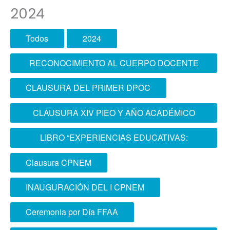
2024
Todos
2024
RECONOCIMIENTO AL CUERPO DOCENTE
DE LA ESCOFFAA-EPG
CLAUSURA DEL PRIMER DPOC
CLAUSURA XIV PIEO Y AÑO ACADÉMICO
2024 ESCOFFAA - EPG
LIBRO “EXPERIENCIAS EDUCATIVAS:
APLICACIÓN DE LA ANDRAGOGÍA EN LA
Clausura CPNEM
ESCUELA SUPERIOR CONJUNTA DE LAS
INAUGURACIÓN DEL I CPNEM
FUERZAS ARMADAS”
Ceremonia por Día FFAA