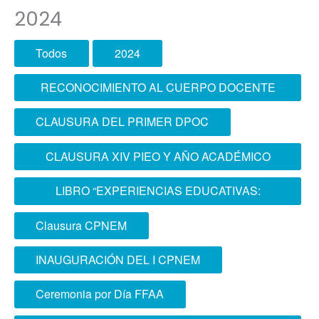
2024
Todos
2024
RECONOCIMIENTO AL CUERPO DOCENTE
DE LA ESCOFFAA-EPG
CLAUSURA DEL PRIMER DPOC
CLAUSURA XIV PIEO Y AÑO ACADÉMICO
2024 ESCOFFAA - EPG
LIBRO “EXPERIENCIAS EDUCATIVAS:
APLICACIÓN DE LA ANDRAGOGÍA EN LA
Clausura CPNEM
ESCUELA SUPERIOR CONJUNTA DE LAS
INAUGURACIÓN DEL I CPNEM
FUERZAS ARMADAS”
Ceremonia por Día FFAA