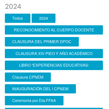
2024
Todos
2024
RECONOCIMIENTO AL CUERPO DOCENTE
DE LA ESCOFFAA-EPG
CLAUSURA DEL PRIMER DPOC
CLAUSURA XIV PIEO Y AÑO ACADÉMICO
2024 ESCOFFAA - EPG
LIBRO “EXPERIENCIAS EDUCATIVAS:
APLICACIÓN DE LA ANDRAGOGÍA EN LA
Clausura CPNEM
ESCUELA SUPERIOR CONJUNTA DE LAS
INAUGURACIÓN DEL I CPNEM
FUERZAS ARMADAS”
Ceremonia por Día FFAA