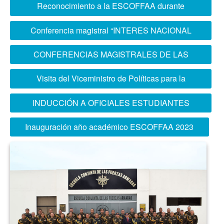
PARA ALUMNOS DEL 4TO Y 5TO
Reconocimiento a la ESCOFFAA durante
SECUNDARIA
ceremonia de inauguración del año académico
Conferencia magistral “INTERES NACIONAL
del sector Defensa
DE LA REPÚBLICA DE COREA Y SU
CONFERENCIAS MAGISTRALES DE LAS
RELACIÓN CON EL PERÚ”
INSTITUCIONES ARMADAS
Visita del Viceministro de Políticas para la
Defensa
INDUCCIÓN A OFICIALES ESTUDIANTES
DEL XX PCEMC
Inauguración año académico ESCOFFAA 2023