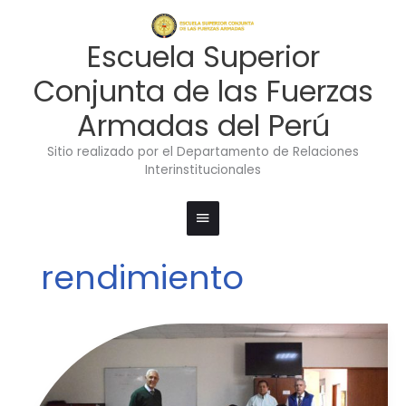
Ir
Menú
al
contenido
principal
Escuela Superior
Conjunta de las Fuerzas
Armadas del Perú
Sitio realizado por el Departamento de Relaciones
Interinstitucionales
rendimiento
CONFERENCIA
SOBRE
EL
ESTABLECIMIENTO
DE