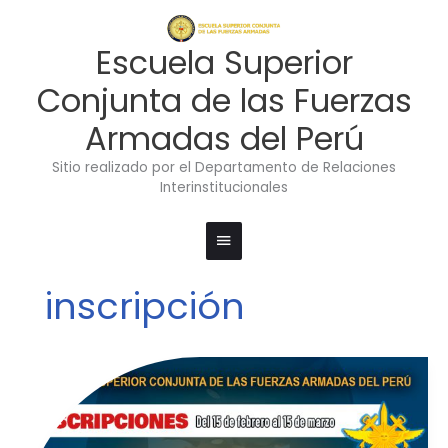
Ir
Menú
al
contenido
principal
Escuela Superior
Conjunta de las Fuerzas
Armadas del Perú
Sitio realizado por el Departamento de Relaciones
Interinstitucionales
inscripción
INSCRIPCIÓN
A
CURSOS
VIRTUALES