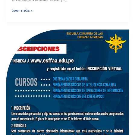
Leer más »
Inicio
de
inscripción
a
los
cursos
virtuales
2021