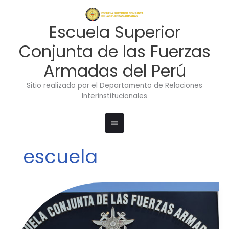
Ir
Menú
al
contenido
principal
Escuela Superior
Conjunta de las Fuerzas
Armadas del Perú
Sitio realizado por el Departamento de Relaciones
Interinstitucionales
escuela
Visita
del
Agregado
de
Defensa,