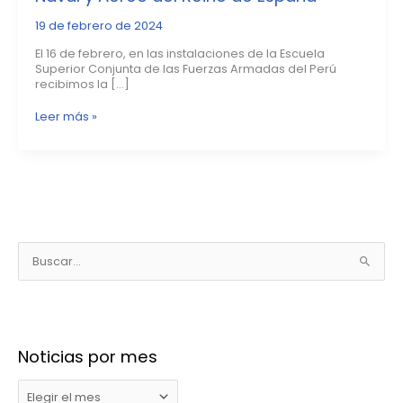
19 de febrero de 2024
El 16 de febrero, en las instalaciones de la Escuela
Superior Conjunta de las Fuerzas Armadas del Perú
recibimos la […]
Leer más »
N
o
B
t
u
i
s
c
c
i
Noticias por mes
a
a
r
s
p