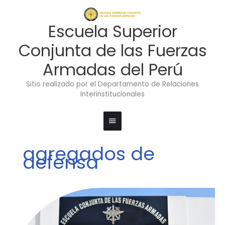
Ir
Menú
al
contenido
principal
Escuela Superior
Conjunta de las Fuerzas
Armadas del Perú
Sitio realizado por el Departamento de Relaciones
Interinstitucionales
agregados de
defensa
VISITA
DE
LA
AGREGADA