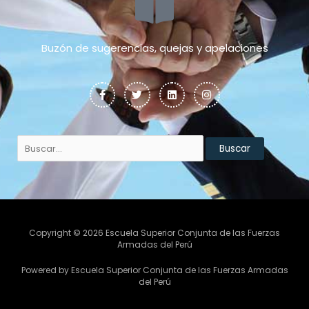
Buzón de sugerencias, quejas y apelaciones
F
T
L
I
a
w
i
n
c
i
n
s
e
t
k
t
b
t
e
a
o
e
d
g
Buscar
o
r
i
r
por:
k
n
a
-
m
f
Copyright © 2026 Escuela Superior Conjunta de las Fuerzas
Armadas del Perú
Powered by Escuela Superior Conjunta de las Fuerzas Armadas
del Perú