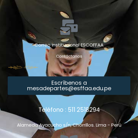
Correo institucional ESCOFFAA
Contáctanos
Escríbenos a
mesadepartes@esffaa.edu.pe
Teléfono : 511 2518294
Alameda Ayacucho s/n, Chorrillos. Lima - Perú