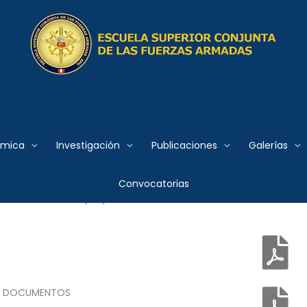
 Conjunta de las Fuerzas
SELECCIÓN DE DOCENTES POR HORAS
DE PERSONA
 2021-I
émica
Investigación
Publicaciones
Galerías
ocente por horas para el dictado en forma virtual de asignatur
Convocatorias
Inteligencia Conjunta, bajo la modalidad de Locación de Se
vas tributarias (UIT).
E DOCUMENTOS