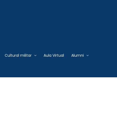
 Armadas del Perú
S NATURALES, PARA LA
Cultural militar
Aula Virtual
Alumni
as en el XVI Programa de Comando
rvicios prestados por personas