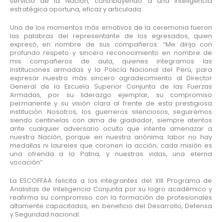
servicio de la Nación, contribuyendo a una inteligencia
estratégica oportuna, eficaz y articulada.
Uno de los momentos más emotivos de la ceremonia fueron
las palabras del representante de los egresados, quien
expresó, en nombre de sus compañeros: “Me dirijo con
profundo respeto y sincero reconocimiento en nombre de
mis compañeros de aula, quienes integramos las
instituciones armadas y la Policía Nacional del Perú, para
expresar nuestro más sincero agradecimiento al Director
General de la Escuela Superior Conjunta de las Fuerzas
Armadas, por su liderazgo ejemplar, su compromiso
permanente y su visión clara al frente de esta prestigiosa
institución. Nosotros, los guerreros silenciosos, seguiremos
siendo centinelas con alma de gladiador, siempre atentos
ante cualquier adversario oculto que intente amenazar a
nuestra Nación, porque en nuestra anónima labor no hay
medallas ni laureles que coronen la acción; cada misión es
una ofrenda a la Patria, y nuestras vidas, una eterna
vocación”.
La ESCOFFAA felicita a los integrantes del XIII Programa de
Analistas de Inteligencia Conjunta por su logro académico y
reafirma su compromiso con la formación de profesionales
altamente capacitados, en beneficio del Desarrollo, Defensa
y Seguridad nacional.