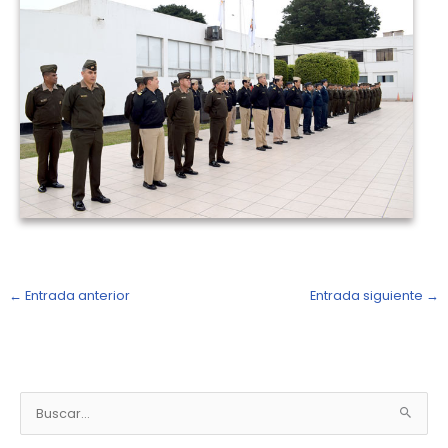
←
Entrada anterior
Entrada siguiente
→
N
o
B
t
u