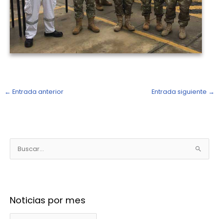
←
Entrada anterior
Entrada siguiente
→
N
o
B
t
u
i
s
c
c
i
Noticias por mes
a
a
r
s