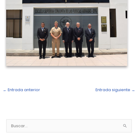
←
Entrada anterior
Entrada siguiente
→
N
o
B
t
u