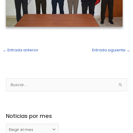
←
Entrada anterior
Entrada siguiente
→
N
o
B
t
u
i
s
c
c
i
Noticias por mes
a
a
r
s
p