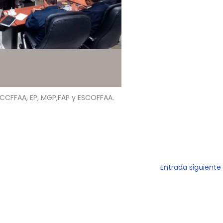
CCFFAA, EP, MGP,FAP y ESCOFFAA.
Entrada siguiente
 ARMADAS DEL PERÚ
|
CREDITS
POWERED B