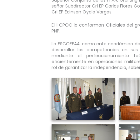
Superior Conjunta de las FFAA, Gral Brig
señor Subdirector Crl EP Carlos Flores
Crl EP Edinson Oyola Vargas.
El I CPOC lo conforman Oficiales del g
PNP.
La ESCOFFAA, como ente académico del M
desarrollar las competencias en su
mediante el perfeccionamiento te
eficientemente en operaciones militare
rol de garantizar la independencia, sobera