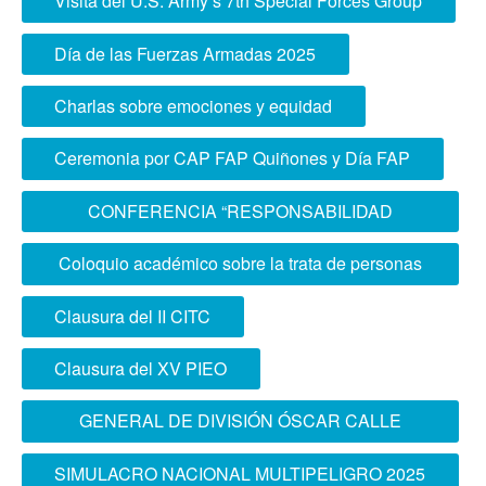
Visita del U.S. Army’s 7th Special Forces Group
Conjunta”
Día de las Fuerzas Armadas 2025
Charlas sobre emociones y equidad
Ceremonia por CAP FAP Quiñones y Día FAP
CONFERENCIA “RESPONSABILIDAD
SOCIAL EN EL ÁMBITO MILITAR 2025”
Coloquio académico sobre la trata de personas
y tráfico ilícito de inmigrantes
Clausura del II CITC
Clausura del XV PIEO
GENERAL DE DIVISIÓN ÓSCAR CALLE
PÉREZ OFRECIÓ CONFERENCIA
SIMULACRO NACIONAL MULTIPELIGRO 2025