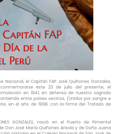
 Nacional, el Capitán FAP José Quiñones Gonzales,
 conmemorarse este 23 de julio del presente, el
inmolación en 1941, en defensa de nuestro sagrado
 contienda entre países vecinos, (Unidos por sangre e
te, en el año de 1998, con la Firma del Tratado de
ONES GONZALES, nació en el Puerto de Pimentel
o de Don José María Quiñones Arisola y de Doña Juana
cción primaria en el Colegio Nacional de San José de