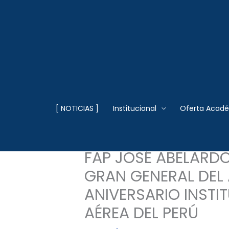
Ir
al
contenido
Escuela Superior
[ NOTICIAS ]
Institucional
Oferta Acad
ANIVERSARIO DE LA
FAP JOSÉ ABELARD
GRAN GENERAL DEL A
ANIVERSARIO INSTI
AÉREA DEL PERÚ