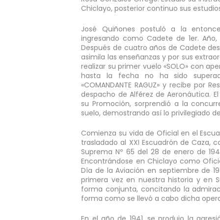
Chiclayo, posterior continuo sus estudio
José Quiñones postuló a la entonce
ingresando como Cadete de 1er. Año,
Después de cuatro años de Cadete dest
asimila las enseñanzas y por sus extraor
realizar su primer vuelo «SOLO» con ap
hasta la fecha no ha sido supera
«COMANDANTE RAGUZ» y recibe por Reso
despacho de Alférez de Aeronáutica. El
su Promoción, sorprendió a la concurr
suelo, demostrando así lo privilegiado de
Comienza su vida de Oficial en el Escu
trasladado al XXI Escuadrón de Caza, c
Suprema Nº 65 del 28 de enero de 1940
Encontrándose en Chiclayo como Ofici
Día de la Aviación en septiembre de 19
primera vez en nuestra historia y en
forma conjunta, concitando la admirac
forma como se llevó a cabo dicha oper
En el año de 1941, se produjo la agres