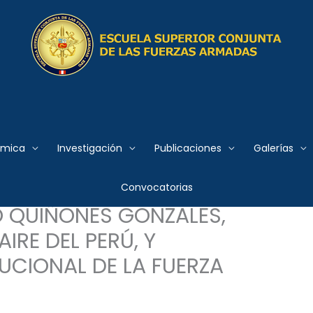
 Conjunta de las Fuerzas
émica
Investigación
Publicaciones
Galerías
 INMOLACIÓN DEL CAPITÁN
Convocatorias
O QUIÑONES GONZALES,
IRE DEL PERÚ, Y
TUCIONAL DE LA FUERZA