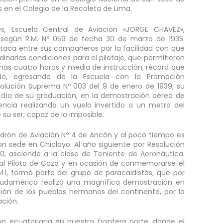
s en el Colegio de la Recoleta de Lima.
s, Escuela Central de Aviación «JORGE CHAVEZ»,
 según R.M. Nº 059 de fecha 30 de marzo de 1935.
aca entre sus compañeros por la facilidad con que
dinarias condiciones para el pilotaje, que permitieron
enas cuatro horas y media de instrucción, récord que
do, egresando de la Escuela con la Promoción
lución Suprema Nº 003 del 9 de enero de 1939, su
 día de su graduación, en la demostración aérea de
encia realizando un vuelo invertido a un metro del
 su ser, capaz de lo imposible.
adrón de Aviación Nº 4 de Ancón y al poco tiempo es
on sede en Chiclayo. Al año siguiente por Resolución
, asciende a la clase de Teniente de Aeronáutica.
al Piloto de Caza y en ocasión de conmemorarse el
41, formó parte del grupo de paracaidistas, que por
 Sudamérica realizó una magnífica demostración en
ión de los pueblos hermanos del continente, por la
ación.
ión ecuatoriana en nuestra frontera norte, donde el