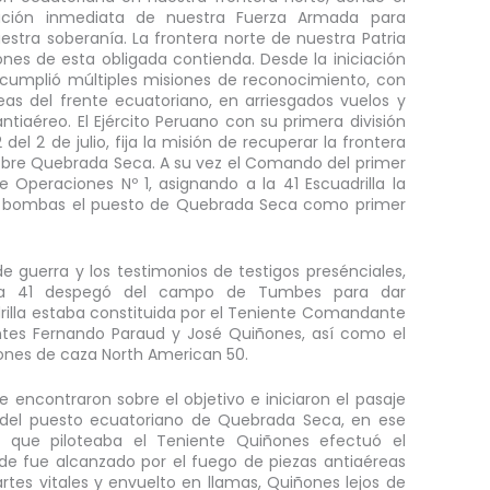
zación inmediata de nuestra Fuerza Armada para
stra soberanía. La frontera norte de nuestra Patria
ones de esta obligada contienda. Desde la iniciación
 cumplió múltiples misiones de reconocimiento, con
as del frente ecuatoriano, en arriesgados vuelos y
tiaéreo. El Ejército Peruano con su primera división
el 2 de julio, fija la misión de recuperar la frontera
obre Quebrada Seca. A su vez el Comando del primer
Operaciones Nº 1, asignando a la 41 Escuadrilla la
 y bombas el puesto de Quebrada Seca como primer
e guerra y los testimonios de testigos presénciales,
illa 41 despegó del campo de Tumbes para dar
rilla estaba constituida por el Teniente Comandante
entes Fernando Paraud y José Quiñones, así como el
viones de caza North American 50.
e encontraron sobre el objetivo e iniciaron el pasaje
del puesto ecuatoriano de Quebrada Seca, en ese
que piloteaba el Teniente Quiñones efectuó el
e fue alcanzado por el fuego de piezas antiaéreas
tes vitales y envuelto en llamas, Quiñones lejos de