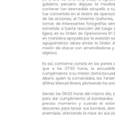
gobierno peruano dispuso la movili
contener tan desmedido atropello a nue
fue convertida en el teatro de operaci
de las acciones, el Teniente Quiñones,
tomas de interesantes fotografías aére
sometido a fuerte reacción del fuego an
ligera, en su Orden de Operaciones Nº 2 d
en maniobra apoyada por la aviación s
agrupamiento aéreo emite la Orden de 
misión de atacar con ametralladoras
objetivo.
Es así, conforme consta en los partes d
que a las 07:50 horas, la escuadr
cumplimiento a su misión. Dicha Escuad
Alberti, quien la comandaba, los Teni
Alférez Manuel Rivera, piloteando los a
Siendo las 08:00 horas del mismo día, s
para dar cumplimiento al bombardeo 
preciso momento y cuando el avión 
descenso para lanzar sus bombas, dond
enemigas, afectando la nave en sus par