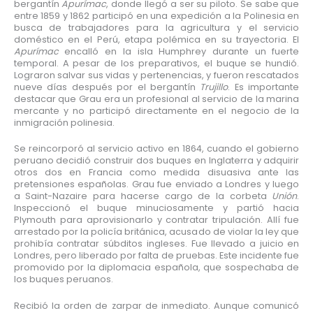
bergantín
Apurímac
, donde llegó a ser su piloto. Se sabe que
entre 1859 y 1862 participó en una expedición a la Polinesia en
busca de trabajadores para la agricultura y el servicio
doméstico en el Perú, etapa polémica en su trayectoria. El
Apurímac
encalló en la isla Humphrey durante un fuerte
temporal. A pesar de los preparativos, el buque se hundió.
Lograron salvar sus vidas y pertenencias, y fueron rescatados
nueve días después por el bergantín
Trujillo
. Es importante
destacar que Grau era un profesional al servicio de la marina
mercante y no participó directamente en el negocio de la
inmigración polinesia.
Se reincorporó al servicio activo en 1864, cuando el gobierno
peruano decidió construir dos buques en Inglaterra y adquirir
otros dos en Francia como medida disuasiva ante las
pretensiones españolas. Grau fue enviado a Londres y luego
a Saint-Nazaire para hacerse cargo de la corbeta
Unión
.
Inspeccionó el buque minuciosamente y partió hacia
Plymouth para aprovisionarlo y contratar tripulación. Allí fue
arrestado por la policía británica, acusado de violar la ley que
prohibía contratar súbditos ingleses. Fue llevado a juicio en
Londres, pero liberado por falta de pruebas. Este incidente fue
promovido por la diplomacia española, que sospechaba de
los buques peruanos.
Recibió la orden de zarpar de inmediato. Aunque comunicó