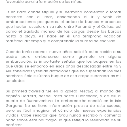
favorable para la formación de los niños.
Es en Paita donde Miguel y su hermano comienzan a tomar
contacto con el mar, observando el ir y venir de
embarcaciones pesqueras, el arribo de buques mercantes
que hacían escala en su ruta entre Panamá y el Callao, así
como el traslado manual de las cargas desde los barcos
hasta la playa. Así nace en él una temprana vocación
marítima, al tiempo que comprendía la dureza de esa vida.
Cuando tenía apenas nueve años, solicitó autorización a su
padre para embarcarse como grumete en alguna
embarcación. Es importante señalar que los buques en los
que Grau se embarcó en esos años desplazaban entre 45 y
400 toneladas y tenían dotaciones que no superaban los diez
hombres. Solo su último buque de esa etapa superaba las mil
toneladas.
Su primera travesía fue en la goleta
Tescua
, al mando del
capitán Herrera, desde Paita hasta Huanchaco, y de allí al
puerto de Buenaventura. La embarcación encalló en la isla
Gorgona. No se tiene información precisa de este suceso,
pero es fácil imaginar el cúmulo de nuevas experiencias
vividas. Cabe resaltar que Grau nunca escribió ni comentó
nada sobre este naufragio, lo que refleja lo reservado de su
carácter.