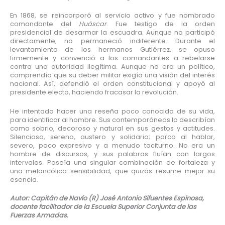
En 1868, se reincorporó al servicio activo y fue nombrado
comandante del
Huáscar
. Fue testigo de la orden
presidencial de desarmar la escuadra. Aunque no participó
directamente, no permaneció indiferente. Durante el
levantamiento de los hermanos Gutiérrez, se opuso
firmemente y convenció a los comandantes a rebelarse
contra una autoridad ilegítima. Aunque no era un político,
comprendía que su deber militar exigía una visión del interés
nacional. Así, defendió el orden constitucional y apoyó al
presidente electo, haciendo fracasar la revolución.
He intentado hacer una reseña poco conocida de su vida,
para identificar al hombre. Sus contemporáneos lo describían
como sobrio, decoroso y natural en sus gestos y actitudes.
Silencioso, sereno, austero y solidario; parco al hablar,
severo, poco expresivo y a menudo taciturno. No era un
hombre de discursos, y sus palabras fluían con largos
intervalos. Poseía una singular combinación de fortaleza y
una melancólica sensibilidad, que quizás resume mejor su
esencia.
Autor: Capitán de Navío (R) José Antonio Sifuentes Espinosa,
docente facilitador de la Escuela Superior Conjunta de las
Fuerzas Armadas.