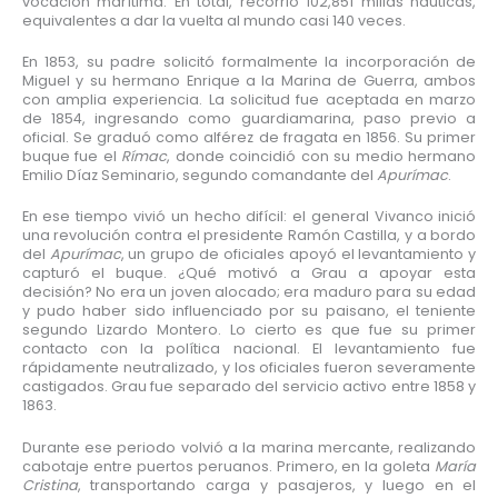
vocación marítima. En total, recorrió 102,851 millas náuticas,
equivalentes a dar la vuelta al mundo casi 140 veces.
En 1853, su padre solicitó formalmente la incorporación de
Miguel y su hermano Enrique a la Marina de Guerra, ambos
con amplia experiencia. La solicitud fue aceptada en marzo
de 1854, ingresando como guardiamarina, paso previo a
oficial. Se graduó como alférez de fragata en 1856. Su primer
buque fue el
Rímac
, donde coincidió con su medio hermano
Emilio Díaz Seminario, segundo comandante del
Apurímac
.
En ese tiempo vivió un hecho difícil: el general Vivanco inició
una revolución contra el presidente Ramón Castilla, y a bordo
del
Apurímac
, un grupo de oficiales apoyó el levantamiento y
capturó el buque. ¿Qué motivó a Grau a apoyar esta
decisión? No era un joven alocado; era maduro para su edad
y pudo haber sido influenciado por su paisano, el teniente
segundo Lizardo Montero. Lo cierto es que fue su primer
contacto con la política nacional. El levantamiento fue
rápidamente neutralizado, y los oficiales fueron severamente
castigados. Grau fue separado del servicio activo entre 1858 y
1863.
Durante ese periodo volvió a la marina mercante, realizando
cabotaje entre puertos peruanos. Primero, en la goleta
María
Cristina
, transportando carga y pasajeros, y luego en el