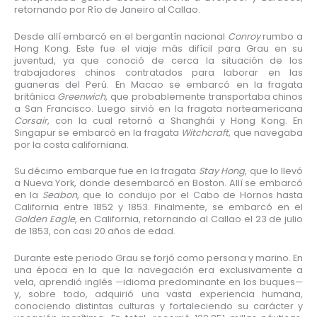
retornando por Río de Janeiro al Callao.
Desde allí embarcó en el bergantín nacional
Conroy
rumbo a
Hong Kong. Este fue el viaje más difícil para Grau en su
juventud, ya que conoció de cerca la situación de los
trabajadores chinos contratados para laborar en las
guaneras del Perú. En Macao se embarcó en la fragata
británica
Greenwich
, que probablemente transportaba chinos
a San Francisco. Luego sirvió en la fragata norteamericana
Corsair
, con la cual retornó a Shanghái y Hong Kong. En
Singapur se embarcó en la fragata
Witchcraft
, que navegaba
por la costa californiana.
Su décimo embarque fue en la fragata
Stay Hong
, que lo llevó
a Nueva York, donde desembarcó en Boston. Allí se embarcó
en la
Seabon
, que lo condujo por el Cabo de Hornos hasta
California entre 1852 y 1853. Finalmente, se embarcó en el
Golden Eagle
, en California, retornando al Callao el 23 de julio
de 1853, con casi 20 años de edad.
Durante este periodo Grau se forjó como persona y marino. En
una época en la que la navegación era exclusivamente a
vela, aprendió inglés —idioma predominante en los buques—
y, sobre todo, adquirió una vasta experiencia humana,
conociendo distintas culturas y fortaleciendo su carácter y