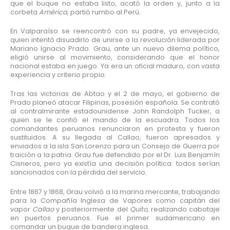
que el buque no estaba listo, acató la orden y, junto a la
corbeta
América
, partió rumbo al Perú.
En Valparaíso se reencontró con su padre, ya envejecido,
quien intentó disuadirlo de unirse a la revolución liderada por
Mariano Ignacio Prado. Grau, ante un nuevo dilema político,
eligió unirse al movimiento, considerando que el honor
nacional estaba en juego. Ya era un oficial maduro, con vasta
experiencia y criterio propio.
Tras las victorias de Abtao y el 2 de mayo, el gobierno de
Prado planeó atacar Filipinas, posesión española. Se contrató
al contralmirante estadounidense John Randolph Tucker, a
quien se le confió el mando de la escuadra. Todos los
comandantes peruanos renunciaron en protesta y fueron
sustituidos. A su llegada al Callao, fueron apresados y
enviados a la isla San Lorenzo para un Consejo de Guerra por
traición a la patria. Grau fue defendido por el Dr. Luis Benjamín
Cisneros, pero ya existía una decisión política: todos serían
sancionados con la pérdida del servicio.
Entre 1867 y 1868, Grau volvió a la marina mercante, trabajando
para la Compañía Inglesa de Vapores como capitán del
vapor
Callao
y posteriormente del
Quito
, realizando cabotaje
en puertos peruanos. Fue el primer sudamericano en
comandar un buque de bandera inglesa.