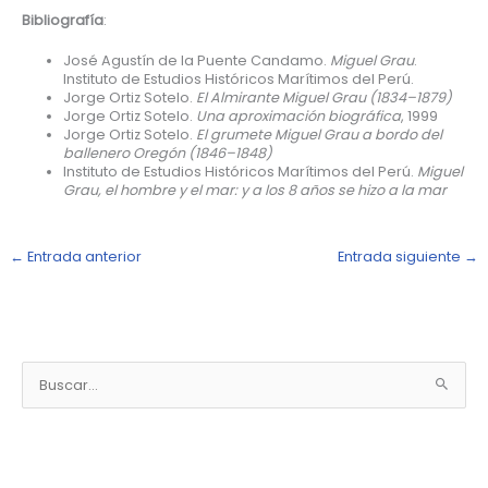
Bibliografía
:
José Agustín de la Puente Candamo.
Miguel Grau
.
Instituto de Estudios Históricos Marítimos del Perú.
Jorge Ortiz Sotelo.
El Almirante Miguel Grau (1834–1879)
Jorge Ortiz Sotelo.
Una aproximación biográfica
, 1999
Jorge Ortiz Sotelo.
El grumete Miguel Grau a bordo del
ballenero Oregón (1846–1848)
Instituto de Estudios Históricos Marítimos del Perú.
Miguel
Grau, el hombre y el mar: y a los 8 años se hizo a la mar
←
Entrada anterior
Entrada siguiente
→
N
o
B
t
u
i
s
c
c
i