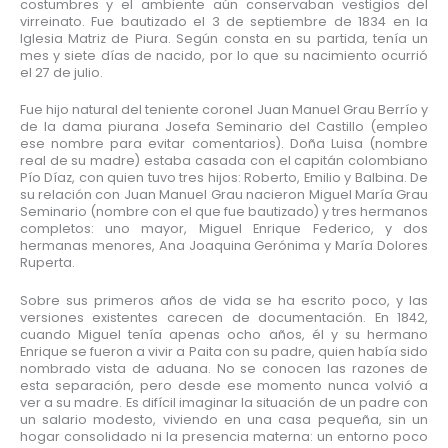
costumbres y el ambiente aún conservaban vestigios del
virreinato. Fue bautizado el 3 de septiembre de 1834 en la
Iglesia Matriz de Piura. Según consta en su partida, tenía un
mes y siete días de nacido, por lo que su nacimiento ocurrió
el 27 de julio.
Fue hijo natural del teniente coronel Juan Manuel Grau Berrío y
de la dama piurana Josefa Seminario del Castillo (empleo
ese nombre para evitar comentarios). Doña Luisa (nombre
real de su madre) estaba casada con el capitán colombiano
Pío Díaz, con quien tuvo tres hijos: Roberto, Emilio y Balbina. De
su relación con Juan Manuel Grau nacieron Miguel María Grau
Seminario (nombre con el que fue bautizado) y tres hermanos
completos: uno mayor, Miguel Enrique Federico, y dos
hermanas menores, Ana Joaquina Gerónima y María Dolores
Ruperta.
Sobre sus primeros años de vida se ha escrito poco, y las
versiones existentes carecen de documentación. En 1842,
cuando Miguel tenía apenas ocho años, él y su hermano
Enrique se fueron a vivir a Paita con su padre, quien había sido
nombrado vista de aduana. No se conocen las razones de
esta separación, pero desde ese momento nunca volvió a
ver a su madre. Es difícil imaginar la situación de un padre con
un salario modesto, viviendo en una casa pequeña, sin un
hogar consolidado ni la presencia materna: un entorno poco