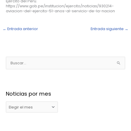
Ejército del Perú.
https://www.gob.pe/institucion/ejercito/noticias/930214-
aviacion-del-ejercito-51-anos-al-servicio-de-la-nacion
←
Entrada anterior
Entrada siguiente
→
N
o
B
t
u
i
s
c
c
i
Noticias por mes
a
a
r
s
p
p
o
o
r
r
: