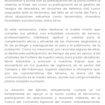
económico y social con su participación en la lucha contra la
anemia, el friaje, así como su participación en la gestión de
riesgos de desastres, en acciones de defensa civil, como
respuesta ante el fenómeno del Niño en el norte del Perú, y
otras situaciones extremas como terremotos, incendios
forestales, inundaciones, entre otros.
En este aniversario, cabe destacar la loable misión que
cumplen sus pilotos, con indudable vocación de servicio,
profesionalismo, habilidad, aptitud y calidad para el
cumplimiento eficaz y eficiente de las misiones asignadas a
fin de proteger y salvaguardar la vida y el patrimonio de la
población. Como no mencionar, por recordar alguna de ellas,
la destacada participación, en tiempo de paz, en apoyo a las
unidades de frontera de nuestra selva, para poder abastecer,
llevar bienestar y evacuar a nuestras tropas que se
encuentran en los puestos de vigilancia, en el sector del
Cenepa y del Putumayo, lugares alejados e inhóspitos que,
por las características del terreno, la única vía de
comunicación es el medio aéreo, donde sus comprometidos
pilotos cumplen su misión.
La Aviación del Ejército, actualmente, cumple un rol
fundamental en apoyo a la lucha contra el terrorismo,
participando en operaciones y acciones militares, en el
marco del Comando Especial del Vraem. Indudablemente,